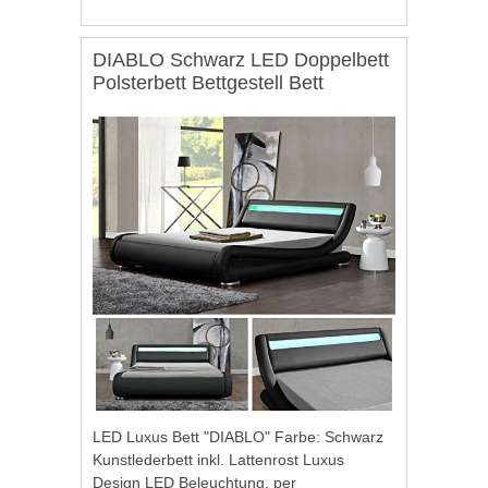
DIABLO Schwarz LED Doppelbett
Polsterbett Bettgestell Bett
Lattenrost Kunstleder (180cm x
200cm)
LED Luxus Bett "DIABLO" Farbe: Schwarz
Kunstlederbett inkl. Lattenrost Luxus
Design LED Beleuchtung, per