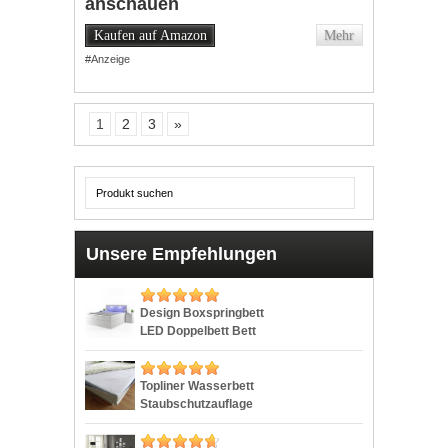
anschauen
Kaufen auf Amazon
Mehr
#Anzeige
1
2
3
»
Unsere Empfehlungen
Design Boxspringbett
LED Doppelbett Bett
Hotelbett Ehebett
180×200 cm weiß
Topliner Wasserbett
Staubschutzauflage
IMMER SAUBER
Schmutz Auflage,