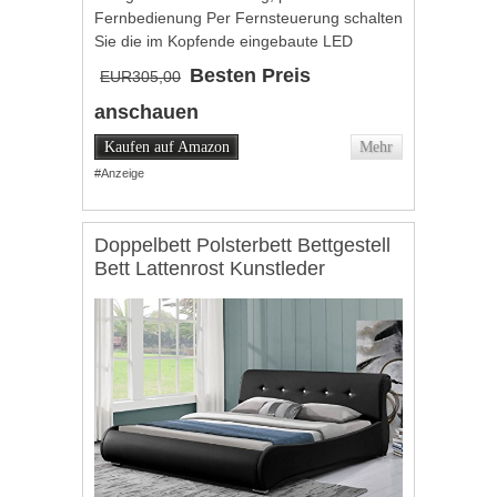
Fernbedienung Per Fernsteuerung schalten
Sie die im Kopfende eingebaute LED
Beleuchtung um und passen das Licht Ihrer
Besten Preis
EUR305,00
Stimmung an Bezug aus...
anschauen
Kaufen auf Amazon
Mehr
#Anzeige
Doppelbett Polsterbett Bettgestell
Bett Lattenrost Kunstleder
(180×200, schwarz)