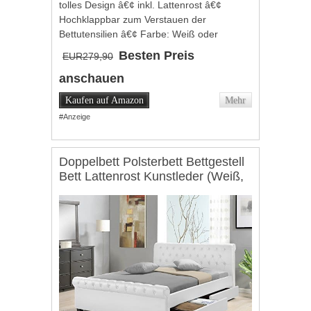
tolles Design â€¢ inkl. Lattenrost â€¢
Hochklappbar zum Verstauen der
Bettutensilien â€¢ Farbe: Weiß oder
Schwarz â€¢ Stabiles...
Besten Preis
EUR279,90
anschauen
Kaufen auf Amazon
Mehr
#Anzeige
Doppelbett Polsterbett Bettgestell
Bett Lattenrost Kunstleder (Weiß,
180x200cm)