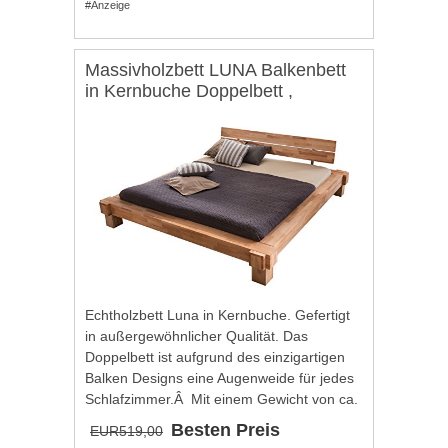
#Anzeige
Massivholzbett LUNA Balkenbett
in Kernbuche Doppelbett ,
Größe:200×200
Echtholzbett Luna in Kernbuche. Gefertigt
in außergewöhnlicher Qualität. Das
Doppelbett ist aufgrund des einzigartigen
Balken Designs eine Augenweide für jedes
Schlafzimmer.Â Mit einem Gewicht von ca.
75 Kg steht es am gewünschten Ort 'wie...
Besten Preis
EUR519,00