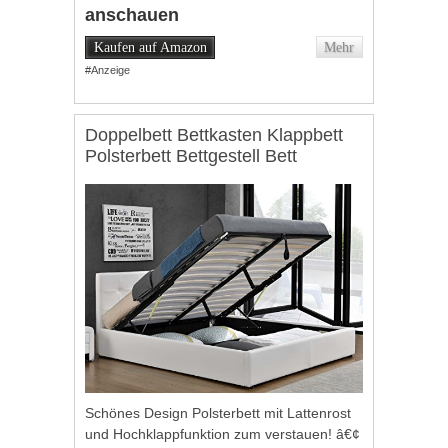
anschauen
Kaufen auf Amazon
Mehr
#Anzeige
Doppelbett Bettkasten Klappbett
Polsterbett Bettgestell Bett
Lattenrost Kunstleder
(180x200cm, Weiß)
Schönes Design Polsterbett mit Lattenrost
und Hochklappfunktion zum verstauen! â€¢