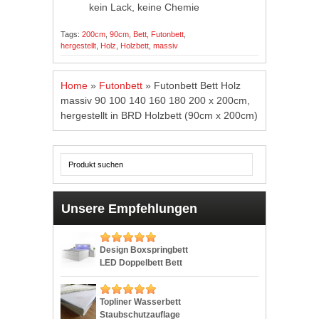
kein Lack, keine Chemie
Tags:
200cm
,
90cm
,
Bett
,
Futonbett
,
hergestellt
,
Holz
,
Holzbett
,
massiv
Home
»
Futonbett
»
Futonbett Bett Holz
massiv 90 100 140 160 180 200 x 200cm,
hergestellt in BRD Holzbett (90cm x 200cm)
Unsere Empfehlungen
Design Boxspringbett
LED Doppelbett Bett
Hotelbett Ehebett
180×200 cm weiß
Topliner Wasserbett
Staubschutzauflage