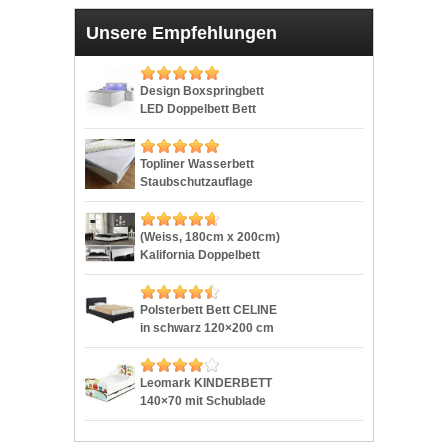
Unsere Empfehlungen
Design Boxspringbett
LED Doppelbett Bett
Hotelbett Ehebett
180×200 cm weiß
Topliner Wasserbett
Staubschutzauflage
IMMER SAUBER
Schmutz Auflage,
Milbenschutz Protector
(Weiss, 180cm x 200cm)
Wasserbetten Zubehör
Kalifornia Doppelbett
Größe 180×200 cm
Polsterbett Bettgestell
Bett Lattenrost
Kunstlederbett
Polsterbett Bett CELINE
in schwarz 120×200 cm
inklusive Rollrost,
Kunstlederbezug
Leomark KINDERBETT
140×70 mit Schublade
Funktionsbett Einzelbett
mit Matratze Motiv: