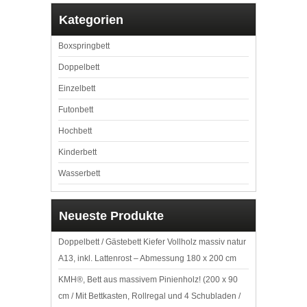
Eulen Sehr Einfache
Montage
Kategorien
Boxspringbett
Doppelbett
Einzelbett
Futonbett
Hochbett
Kinderbett
Wasserbett
Neueste Produkte
Doppelbett / Gästebett Kiefer Vollholz massiv natur
A13, inkl. Lattenrost – Abmessung 180 x 200 cm
KMH®, Bett aus massivem Pinienholz! (200 x 90
cm / Mit Bettkasten, Rollregal und 4 Schubladen /