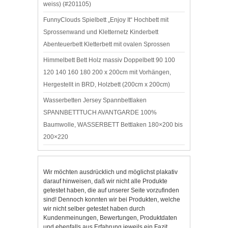
weiss) (#201105)
FunnyClouds Spielbett „Enjoy It“ Hochbett mit
Sprossenwand und Kletternetz Kinderbett
Abenteuerbett Kletterbett mit ovalen Sprossen
Himmelbett Bett Holz massiv Doppelbett 90 100
120 140 160 180 200 x 200cm mit Vorhängen,
Hergestellt in BRD, Holzbett (200cm x 200cm)
Wasserbetten Jersey Spannbettlaken
SPANNBETTTUCH AVANTGARDE 100%
Baumwolle, WASSERBETT Bettlaken 180×200 bis
200×220
Wir möchten ausdrücklich und möglichst plakativ
darauf hinweisen, daß wir nicht alle Produkte
getestet haben, die auf unserer Seite vorzufinden
sind! Dennoch konnten wir bei Produkten, welche
wir nicht selber getestet haben durch
Kundenmeinungen, Bewertungen, Produktdaten
und ebenfalls aus Erfahrung jeweils ein Fazit