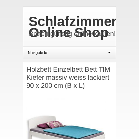
Schlafzimmer
Online Shop
Betten günstig online kaufen!
Navigate to:
Holzbett Einzelbett Bett TIM
Kiefer massiv weiss lackiert
90 x 200 cm (B x L)