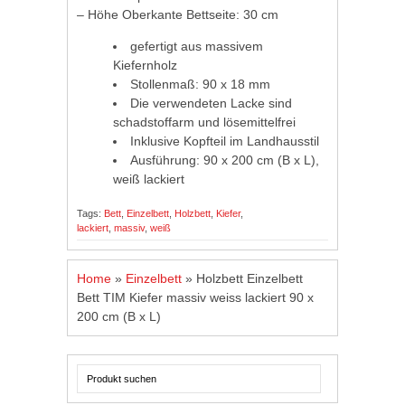
– Höhe Oberkante Bettseite: 30 cm
gefertigt aus massivem
Kiefernholz
Stollenmaß: 90 x 18 mm
Die verwendeten Lacke sind
schadstoffarm und lösemittelfrei
Inklusive Kopfteil im Landhausstil
Ausführung: 90 x 200 cm (B x L),
weiß lackiert
Tags:
Bett
,
Einzelbett
,
Holzbett
,
Kiefer
,
lackiert
,
massiv
,
weiß
Home
»
Einzelbett
»
Holzbett Einzelbett
Bett TIM Kiefer massiv weiss lackiert 90 x
200 cm (B x L)