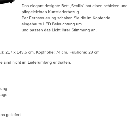
Das elegant designte Bett „Sevilla“ hat einen schicken und
pflegeleichten Kunstlederbezug.
Per Fernsteuerung schalten Sie die im Kopfende
eingebaute LED Beleuchtung um
und passen das Licht Ihrer Stimmung an.
:
aß: 217 x 149,5 cm, Kopfhöhe: 74 cm, Fußhöhe: 29 cm
sind nicht im Lieferumfang enthalten.
nung
tage
ns geliefert.