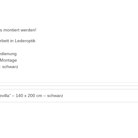
ss montiert werden!
bett in Lederoptik
edienung
e Montage
: schwarz
Sevilla“ – 140 x 200 cm – schwarz