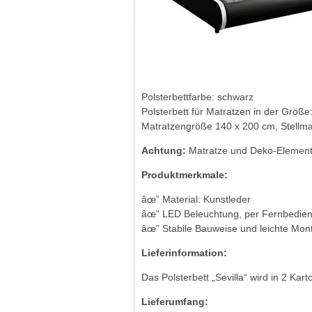
Polsterbettfarbe: schwarz
Polsterbett für Matratzen in der Größe
Matratzengröße 140 x 200 cm, Stellm
Achtung:
Matratze und Deko-Elemente 
Produktmerkmale:
âœ” Material: Kunstleder
âœ” LED Beleuchtung, per Fernbedie
âœ” Stabile Bauweise und leichte Mon
Lieferinformation:
Das Polsterbett „Sevilla“ wird in 2 Karto
Lieferumfang: