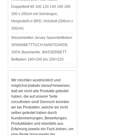
Doppelbett 90 100 120 140 160 180
200 x 200cm mit Vorhängen,
Hergestellt in BRD, Holzbett (200cm x
200cm)
Wasserbetten Jersey Spannbettlaken
SPANNBETTTUCH AVANTGARDE
100% Baumwolle, WASSERBETT
Bettlaken 180×200 bis 200×220
Wir möchten ausdrücklich und
möglichst plakativ darauf hinweisen,
daß wir nicht alle Produkte getestet
haben, die auf unserer Seite
vorzufinden sind! Dennoch konnten
wir bei Produkten, welche wir nicht
selber getestet haben durch
Kundenmeinungen, Bewertungen,
Produktdaten und ebenfalls aus
Erfahrung jeweils ein Fazit ziehen, um
eine Beste Vorauswahl der