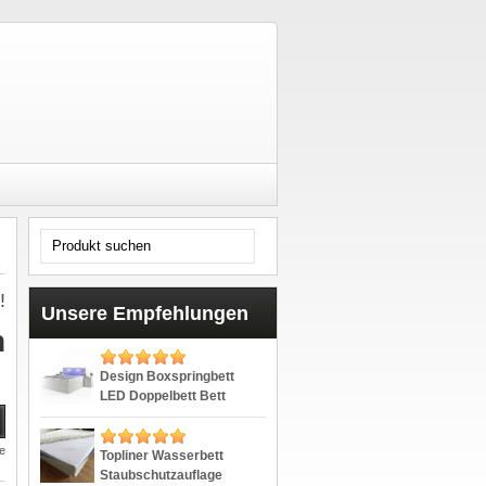
!
Unsere Empfehlungen
n
Design Boxspringbett
LED Doppelbett Bett
Hotelbett Ehebett
180×200 cm weiß
e
Topliner Wasserbett
Staubschutzauflage