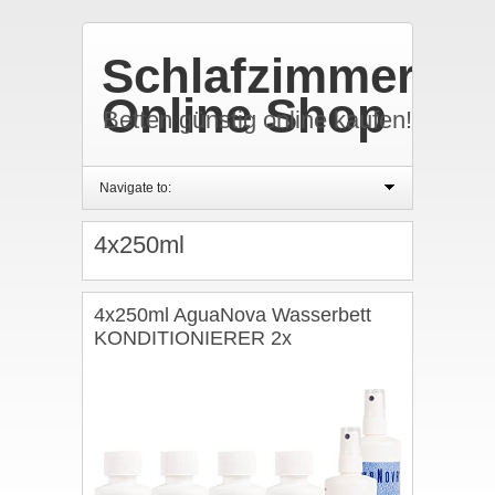
Schlafzimmer
Online Shop
Betten günstig online kaufen!
Navigate to:
4x250ml
4x250ml AguaNova Wasserbett
KONDITIONIERER 2x
Vinylreiniger