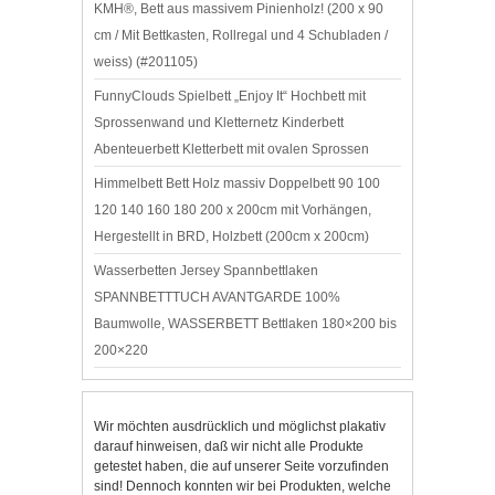
KMH®, Bett aus massivem Pinienholz! (200 x 90
cm / Mit Bettkasten, Rollregal und 4 Schubladen /
weiss) (#201105)
FunnyClouds Spielbett „Enjoy It“ Hochbett mit
Sprossenwand und Kletternetz Kinderbett
Abenteuerbett Kletterbett mit ovalen Sprossen
Himmelbett Bett Holz massiv Doppelbett 90 100
120 140 160 180 200 x 200cm mit Vorhängen,
Hergestellt in BRD, Holzbett (200cm x 200cm)
Wasserbetten Jersey Spannbettlaken
SPANNBETTTUCH AVANTGARDE 100%
Baumwolle, WASSERBETT Bettlaken 180×200 bis
200×220
Wir möchten ausdrücklich und möglichst plakativ
darauf hinweisen, daß wir nicht alle Produkte
getestet haben, die auf unserer Seite vorzufinden
sind! Dennoch konnten wir bei Produkten, welche