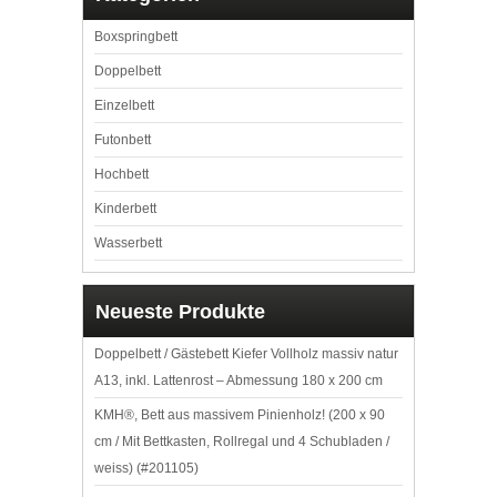
Boxspringbett
Doppelbett
Einzelbett
Futonbett
Hochbett
Kinderbett
Wasserbett
Neueste Produkte
Doppelbett / Gästebett Kiefer Vollholz massiv natur
A13, inkl. Lattenrost – Abmessung 180 x 200 cm
KMH®, Bett aus massivem Pinienholz! (200 x 90
cm / Mit Bettkasten, Rollregal und 4 Schubladen /
weiss) (#201105)