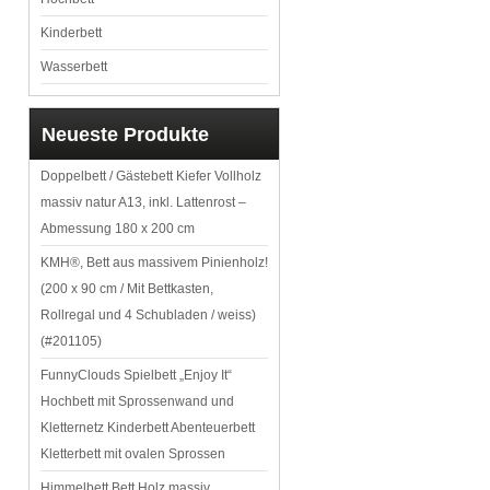
Kinderbett
Wasserbett
Neueste Produkte
Doppelbett / Gästebett Kiefer Vollholz
massiv natur A13, inkl. Lattenrost –
Abmessung 180 x 200 cm
KMH®, Bett aus massivem Pinienholz!
(200 x 90 cm / Mit Bettkasten,
Rollregal und 4 Schubladen / weiss)
(#201105)
FunnyClouds Spielbett „Enjoy It“
Hochbett mit Sprossenwand und
Kletternetz Kinderbett Abenteuerbett
Kletterbett mit ovalen Sprossen
Himmelbett Bett Holz massiv