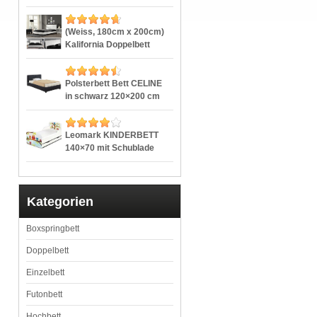
IMMER SAUBER
Schmutz Auflage,
Milbenschutz Protector
(Weiss, 180cm x 200cm)
Wasserbetten Zubehör
Kalifornia Doppelbett
Größe 180×200 cm
Polsterbett Bettgestell
Bett Lattenrost
Kunstlederbett
Polsterbett Bett CELINE
in schwarz 120×200 cm
inklusive Rollrost,
Kunstlederbezug
Leomark KINDERBETT
140×70 mit Schublade
Funktionsbett Einzelbett
mit Matratze Motiv:
Eulen Sehr Einfache
Montage
Kategorien
Boxspringbett
Doppelbett
Einzelbett
Futonbett
Hochbett