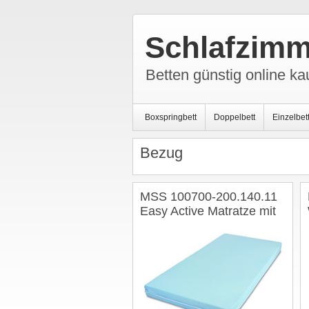
Schlafzimm
Betten günstig online ka
Boxspringbett
Doppelbett
Einzelbet
Bezug
MSS 100700-200.140.11
Easy Active Matratze mit
Bezug, 200 x 140 cm