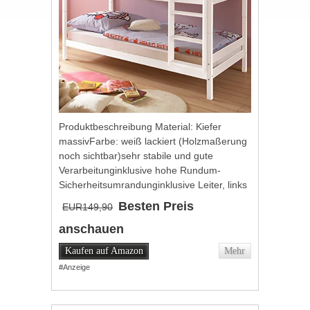
Produktbeschreibung Material: Kiefer
massivFarbe: weiß lackiert (Holzmaßerung
noch sichtbar)sehr stabile und gute
Verarbeitunginklusive hohe Rundum-
Sicherheitsumrandunginklusive Leiter, links
+ rechts montierbarteilbar zu 2
Besten Preis
EUR149,90
Einzelbettenohne...
anschauen
Kaufen auf Amazon
Mehr
#Anzeige