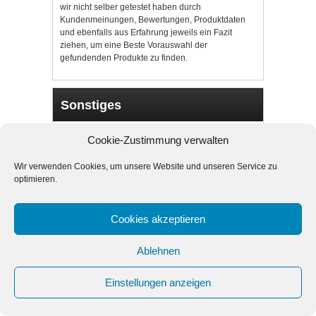
wir nicht selber getestet haben durch
Kundenmeinungen, Bewertungen, Produktdaten
und ebenfalls aus Erfahrung jeweils ein Fazit
ziehen, um eine Beste Vorauswahl der
gefundenden Produkte zu finden.
Sonstiges
Cookie-Richtlinie (EU)
Cookie-Zustimmung verwalten
Unsere Partner
Wir verwenden Cookies, um unsere Website und unseren Service zu
Datenschutzerklärung
optimieren.
Impressum
Cookies akzeptieren
Schlafzimmer Online Shop ist Teilnehmer des
Ablehnen
Partnerprogramms von Amazon Europe S.à r.l.
und Partner des Werbeprogramms, das zur
Bereitstellung eines Mediums für Websites
Einstellungen anzeigen
konzipiert wurde, mittels dessen durch die
Platzierung von Werbeanzeigen und Links zu
Amazon.de Werbekostenerstattung verdient
werden kann.