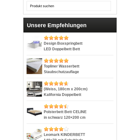
Unsere Empfehlungen
Design Boxspringbett
LED Doppelbett Bett
Hotelbett Ehebett
180×200 cm weiß
Topliner Wasserbett
Staubschutzauflage
IMMER SAUBER
Schmutz Auflage,
Milbenschutz Protector
(Weiss, 180cm x 200cm)
Wasserbetten Zubehör
Kalifornia Doppelbett
Größe 180×200 cm
Polsterbett Bettgestell
Bett Lattenrost
Kunstlederbett
Polsterbett Bett CELINE
in schwarz 120×200 cm
inklusive Rollrost,
Kunstlederbezug
Leomark KINDERBETT