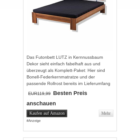
Das Futonbett LUTZ in Kernnussbaum
Dekor sieht einfach fabelhaft aus und
überzeugt als Komplett-Paket: Hier sind
Bonell-Federkernmatratze und der
passende Rollrost bereits im Lieferumfang
enthalten.Die Bonell-Federkernmatratze
Besten Preis
EUR119,99
eignet sich für...
anschauen
Kaufen auf Amazon
Mehr
#Anzeige