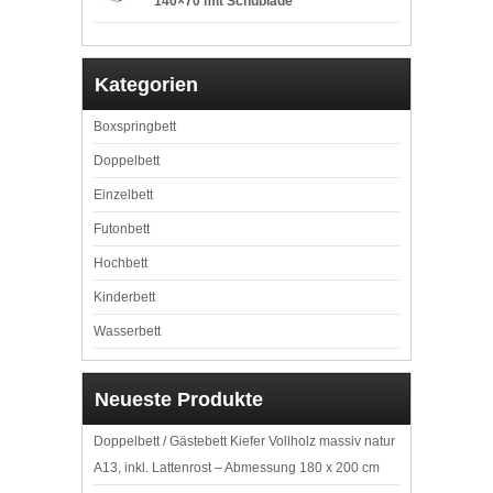
140×70 mit Schublade
Funktionsbett Einzelbett
mit Matratze Motiv:
Eulen Sehr Einfache
Montage
Kategorien
Boxspringbett
Doppelbett
Einzelbett
Futonbett
Hochbett
Kinderbett
Wasserbett
Neueste Produkte
Doppelbett / Gästebett Kiefer Vollholz massiv natur
A13, inkl. Lattenrost – Abmessung 180 x 200 cm