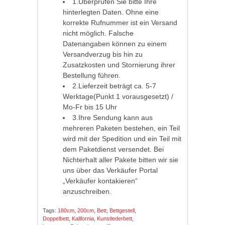
1.Überprüfen Sie bitte Ihre
hinterlegten Daten. Ohne eine
korrekte Rufnummer ist ein Versand
nicht möglich. Falsche
Datenangaben können zu einem
Versandverzug bis hin zu
Zusatzkosten und Stornierung ihrer
Bestellung führen.
2.Lieferzeit beträgt ca. 5-7
Werktage(Punkt 1 vorausgesetzt) /
Mo-Fr bis 15 Uhr
3.Ihre Sendung kann aus
mehreren Paketen bestehen, ein Teil
wird mit der Spedition und ein Teil mit
dem Paketdienst versendet. Bei
Nichterhalt aller Pakete bitten wir sie
uns über das Verkäufer Portal
„Verkäufer kontakieren“
anzuschreiben.
Tags:
180cm
,
200cm
,
Bett
,
Bettgestell
,
Doppelbett
,
Kalifornia
,
Kunstlederbett
,