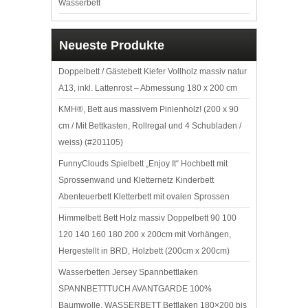
Wasserbett
Neueste Produkte
Doppelbett / Gästebett Kiefer Vollholz massiv natur
A13, inkl. Lattenrost – Abmessung 180 x 200 cm
KMH®, Bett aus massivem Pinienholz! (200 x 90
cm / Mit Bettkasten, Rollregal und 4 Schubladen /
weiss) (#201105)
FunnyClouds Spielbett „Enjoy It“ Hochbett mit
Sprossenwand und Kletternetz Kinderbett
Abenteuerbett Kletterbett mit ovalen Sprossen
Himmelbett Bett Holz massiv Doppelbett 90 100
120 140 160 180 200 x 200cm mit Vorhängen,
Hergestellt in BRD, Holzbett (200cm x 200cm)
Wasserbetten Jersey Spannbettlaken
SPANNBETTTUCH AVANTGARDE 100%
Baumwolle, WASSERBETT Bettlaken 180×200 bis