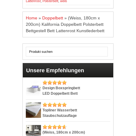
Lattenrost
,
Polsterbett
,
weiß
Home
»
Doppelbett
»
(Weiss, 180cm x
200cm) Kalifornia Doppelbett Polsterbett
Bettgestell Bett Lattenrost Kunstlederbett
Unsere Empfehlungen
Design Boxspringbett
LED Doppelbett Bett
Hotelbett Ehebett
180×200 cm weiß
Topliner Wasserbett
Staubschutzauflage
IMMER SAUBER
Schmutz Auflage,
Milbenschutz Protector
(Weiss, 180cm x 200cm)