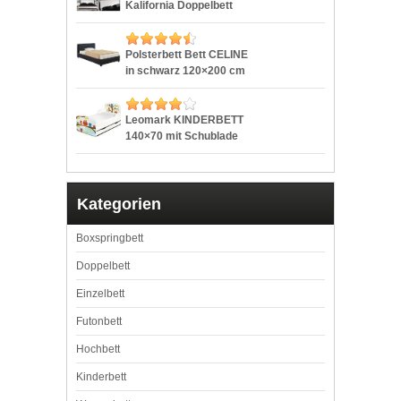
Wasserbetten Zubehör
Kalifornia Doppelbett
Größe 180×200 cm
Polsterbett Bettgestell
Bett Lattenrost
Kunstlederbett
Polsterbett Bett CELINE
in schwarz 120×200 cm
inklusive Rollrost,
Kunstlederbezug
Leomark KINDERBETT
140×70 mit Schublade
Funktionsbett Einzelbett
mit Matratze Motiv:
Eulen Sehr Einfache
Montage
Kategorien
Boxspringbett
Doppelbett
Einzelbett
Futonbett
Hochbett
Kinderbett